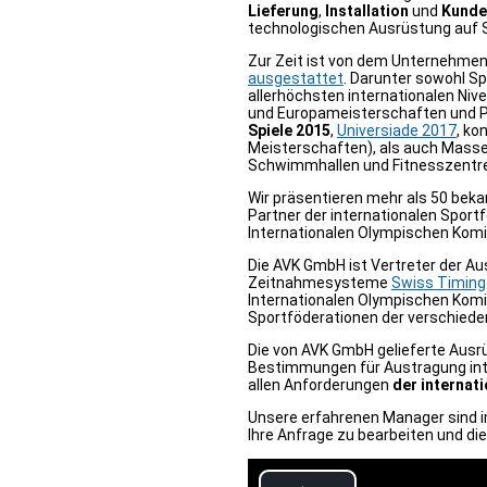
Lieferung
,
Installation
und
Kunde
technologischen Ausrüstung auf S
Zur Zeit ist von dem Unternehme
ausgestattet
. Darunter sowohl S
allerhöchsten internationalen Niv
und Europameisterschaften und P
Spiele 2015
,
Universiade 2017
, ko
Meisterschaften), als auch Masse
Schwimmhallen und Fitnesszentr
Wir präsentieren mehr als 50 bekan
Partner der internationalen Sport
Internationalen Olympischen Komi
Die AVK GmbH ist Vertreter der A
Zeitnahmesysteme
Swiss Timing
Internationalen Оlympischen Komi
Sportföderationen der verschiede
Die von AVK GmbH gelieferte Ausr
Bestimmungen für Austragung int
allen Anforderungen
der internat
Unsere erfahrenen Manager sind im
Ihre Anfrage zu bearbeiten und di