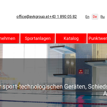
office@avkgroup.at
+43 1 890 05 82
En
De
Ru
rnehmen
Sportanlagen
Katalog
Punktwer
 sport-technologischen Geräten, Schied
A