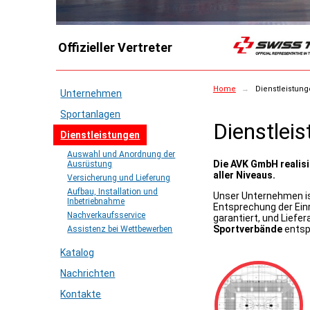
Offizieller Vertreter
Home
→
Dienstleistun
Unternehmen
Sportanlagen
Dienstlei
Dienstleistungen
Auswahl und Anordnung der
Die AVK GmbH realis
Ausrüstung
aller Niveaus.
Versicherung und Lieferung
Aufbau, Installation und
Unser Unternehmen is
Inbetriebnahme
Entsprechung der Ein
Nachverkaufsservice
garantiert, und Liefe
Sportverbände
entsp
Assistenz bei Wettbewerben
Katalog
Nachrichten
Kontakte