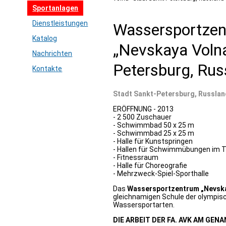
Sportanlagen
Dienstleistungen
Wassersportze
Katalog
„Nevskaya Volna
Nachrichten
Petersburg, Rus
Kontakte
Stadt Sankt-Petersburg, Russlan
ERÖFFNUNG - 2013
- 2 500 Zuschauer
- Schwimmbad 50 х 25 m
- Schwimmbad 25 х 25 m
- Halle für Kunstspringen
- Hallen für Schwimmübungen im 
- Fitnessraum
- Halle für Choreografie
- Mehrzweck-Spiel-Sporthalle
Das
Wassersportzentrum „Nevska
gleichnamigen Schule der olympis
Wassersportarten.
DIE ARBEIT DER FA. AVK AM GEN