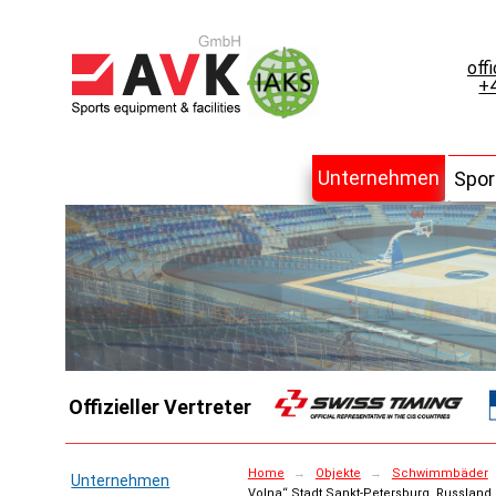
off
+4
Unternehmen
Spor
Offizieller Vertreter
Home
→
Objekte
→
Schwimmbäder
Unternehmen
Volna“ Stadt Sankt-Petersburg, Russland