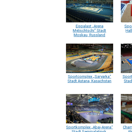
Eispalast „Arena
Spo
Mytischtschi“ Stadt
Hal
Moskau, Russland
Sportcomplex „Saryarka“
Sport
Stadt Astana, Kasachstan
Stad
Sportkomplex „Аbaj-Arena“
Cham
Stadt Semipalatinsk,
Al