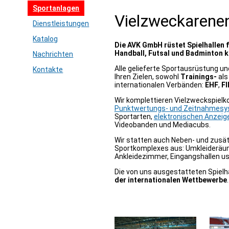
Sportanlagen
Vielzweckarene
Dienstleistungen
Katalog
Die AVK GmbH rüstet Spielhallen fü
Handball, Futsal und Badminton k
Nachrichten
Alle gelieferte Sportausrüstung u
Kontakte
Ihren Zielen, sowohl
Trainings-
als
internationalen Verbänden:
EHF
,
FI
Wir komplettieren Vielzweckspielk
Punktwertungs- und Zeitnahmes
Sportarten,
elektronischen Anzeig
Videobanden und Mediacubs.
Wir statten auch Neben- und zusät
Sportkomplexes aus: Umkleideräume
Ankleidezimmer, Eingangshallen u
Die von uns ausgestatteten Spielh
der internationalen Wettbewerbe
.