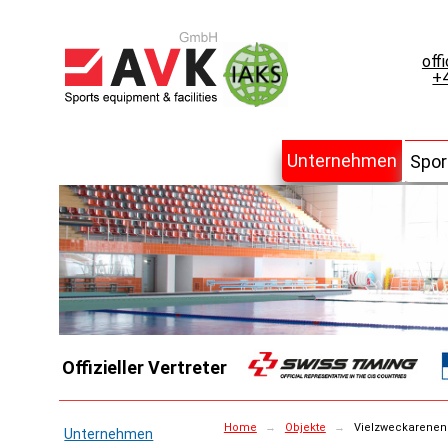
off
+4
Unternehmen
Spor
Offizieller Vertreter
Home
→
Objekte
→
Vielzweckarenen
Unternehmen