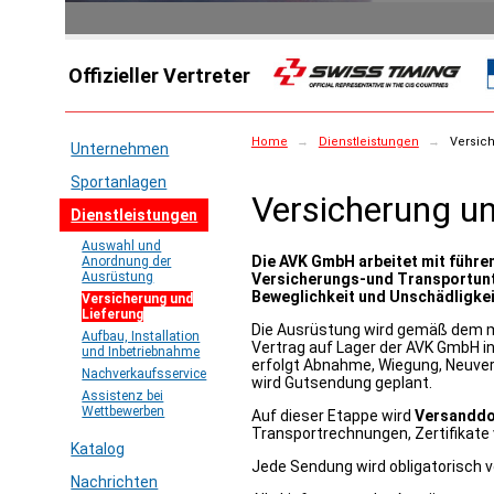
Offizieller Vertreter
Home
→
Dienstleistungen
→
Versich
Unternehmen
Sportanlagen
Versicherung un
Dienstleistungen
Auswahl und
Die AVK GmbH arbeitet mit führe
Anordnung der
Ausrüstung
Versicherungs-und Transportun
Beweglichkeit und Unschädligkei
Versicherung und
Lieferung
Die Ausrüstung wird gemäß dem 
Aufbau, Installation
Vertrag auf Lager der AVK GmbH i
und Inbetriebnahme
erfolgt Abnahme, Wiegung, Neuver
Nachverkaufsservice
wird Gutsendung geplant.
Assistenz bei
Wettbewerben
Auf dieser Etappe wird
Versanddo
Transportrechnungen, Zertifikate 
Katalog
Jede Sendung wird obligatorisch v
Nachrichten